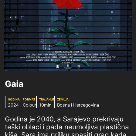
Gaia
GODINA
FORMAT
TRAJANJE
ZEMLJA
2024
Colour
10min
Bosna i Hercegovina
Godina je 2040, a Sarajevo prekrivaju
teški oblaci i pada neumoljiva plastična
kiša. Sara ima priliku spasiti grad kada