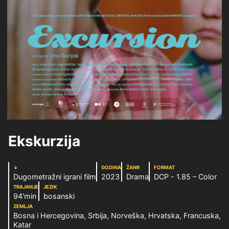
Ekskurzija
↓
GODINA
ŽANR
FORMAT
Dugometražni igrani film
2023
Drama
DCP - 1.85 – Color
TRAJANJE
JEZIK
94'min
bosanski
ZEMLJA
Bosna i Hercegovina, Srbija, Norveška, Hrvatska, Francuska,
Katar