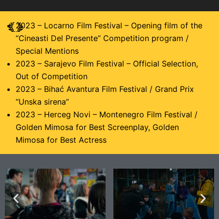
2023 – Locarno Film Festival – Opening film of the
“Cineasti Del Presente” Competition program /
Special Mentions
2023 – Sarajevo Film Festival – Official Selection,
Out of Competition
2023 – Bihać Avantura Film Festival / Grand Prix
“Unska sirena”
2023 – Herceg Novi – Montenegro Film Festival /
Golden Mimosa for Best Screenplay, Golden
Mimosa for Best Actress