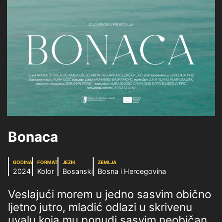
Bonaca
GODINA
FORMAT
JEZIK
ZEMLJA
2024
Kolor
Bosanski
Bosna i Hercegovina
Veslajući morem u jedno sasvim obično
ljetno jutro, mladić odlazi u skrivenu
uvalu koja mu ponudi sasvim neobičan