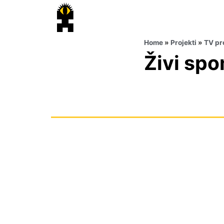
Home
»
Projekti
»
TV pr
Živi sp