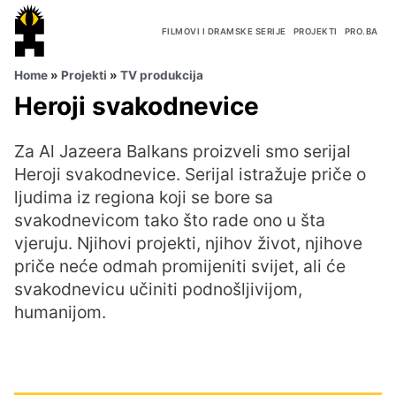
FILMOVI I DRAMSKE SERIJE
PROJEKTI
PRO.BA
Home
»
Projekti
»
TV produkcija
Heroji svakodnevice
Za Al Jazeera Balkans proizveli smo serijal
Heroji svakodnevice. Serijal istražuje priče o
ljudima iz regiona koji se bore sa
svakodnevicom tako što rade ono u šta
vjeruju. Njihovi projekti, njihov život, njihove
priče neće odmah promijeniti svijet, ali će
svakodnevicu učiniti podnošljivijom,
humanijom.