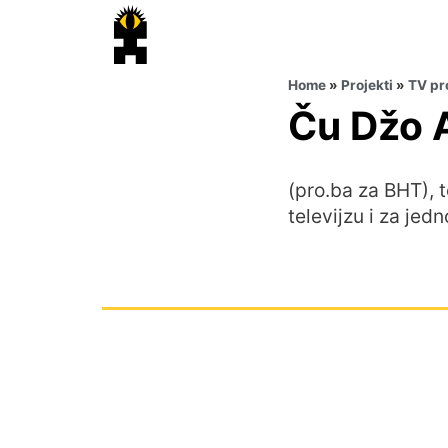
Home
»
Projekti
»
TV pr
Ču Džo
(pro.ba za BHT), t
televijzu i za jed