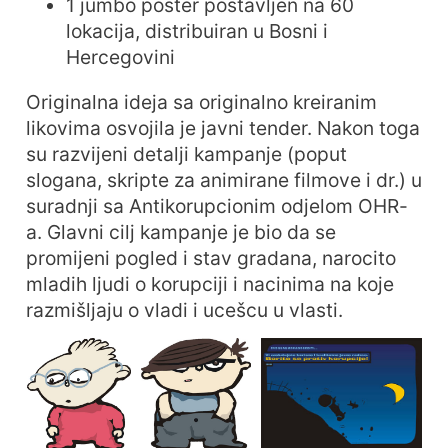
1 jumbo poster postavljen na 60
lokacija, distribuiran u Bosni i
Hercegovini
Originalna ideja sa originalno kreiranim
likovima osvojila je javni tender. Nakon toga
su razvijeni detalji kampanje (poput
slogana, skripte za animirane filmove i dr.) u
suradnji sa Antikorupcionim odjelom OHR-
a. Glavni cilj kampanje je bio da se
promijeni pogled i stav gradana, narocito
mladih ljudi o korupciji i nacinima na koje
razmišljaju o vladi i ucešcu u vlasti.