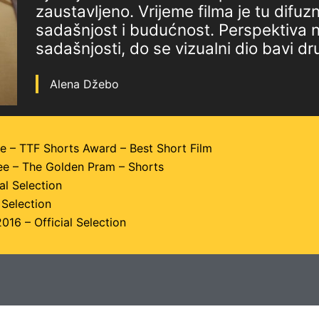
zaustavljeno. Vrijeme filma je tu difuzn
sadašnjost i budućnost. Perspektiva na
sadašnjosti, do se vizualni dio bavi 
Alena Džebo
ee – TTF Shorts Award – Best Short Film
ee – The Golden Pram – Shorts
al Selection
 Selection
016 – Official Selection