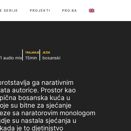
E SERIJE
PROJEKTI
PRO.BA
TRAJANJE
JEZIK
1 audio mix
15min
bosanski
rotstavlja ga narativnim
ata autorice. Prostor kao
tipična bosanska kuća u
oje su bitne za sjećanje
 veze sa naratorovim monologom
dje su nastala sjećanja u
kada je to djetinjstvo