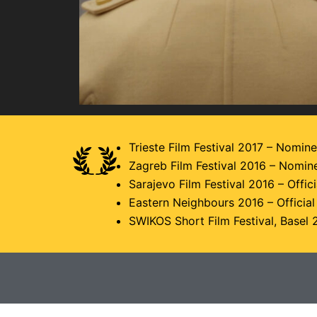
Trieste Film Festival 2017 – Nomin
Zagreb Film Festival 2016 – Nomin
Sarajevo Film Festival 2016 – Offici
Eastern Neighbours 2016 – Official
SWIKOS Short Film Festival, Basel 2