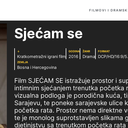
FILMOVI I DRAMSK
Sjećam se
↓
GODINA
ŽANR
FORMAT
Kratkometražni igrani film
2016
Drama
DCP/HD/16:9/5.
ZEMLJA
Bosna i Hercegovina
Film SJEĆAM SE istražuje prostor i sup
intimnim sjećanjem trenutka početka r
vizualna podloga je porodična kuća, 
Sarajevu, te poneke sarajevske ulice k
početka rata. Prostor nema direktne
te je monolog suprotstavljen slikama g
djetinjstvu sa trenutkom početka rata 