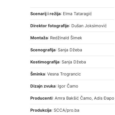
Scenarij i režija
: Elma Tataragić
Direktor fotografije
: Dušan Joksimović
Montaža
: Redžinald Šimek
Scenografija
: Sanja Džeba
Kostimografija
: Sanja Džeba
Šminka
: Vesna Trograncic
Dizajn zvuka
: Igor Čamo
Producenti
: Amra Bakšić Čamo, Adis Đapo
Produkcija
: SCCA/pro.ba