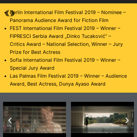
Berlin International Film Festival 2019 – Nominee –
Panorama Audience Award for Fiction Film
FEST International Film Festival 2019 – Winner –
FIPRESCI Serbia Award „Dinko Tucaković“ –
Critics Award – National Selection, Winner – Jury
Prize for Best Actress
Sofia International Film Festival 2019 – Winner –
Special Jury Award
Las Palmas Film Festival 2019 – Winner – Audience
Award, Best Actress, Dunya Ayaso Award