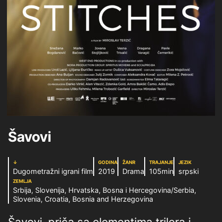
Šavovi
↓
GODINA
ŽANR
TRAJANJE
JEZIK
Dugometražni igrani film
2019
Drama
105min
srpski
ZEMLJA
Srbija, Slovenija, Hrvatska, Bosna i Hercegovina/Serbia,
Slovenia, Croatia, Bosnia and Herzegovina
Šavovi, priča sa elementima trilera i