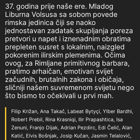
37. godina prije naše ere. Mladog
Liburna Volsusa sa sobom povede
rimska jedinica čiji se naoko
jednostavan zadatak skupljanja poreza
pretvori u napet i iznenadnim obratima
prepleten susret s lokalnim, naizgled
pokorenim ilirskim plemenima. Očima
ovog, za Rimljane primitivnog barbara,
pratimo arhaičan, emotivan svijet
začudnih, brutalnih zakona i običaja,
sličniji našem suvremenom svijetu nego
što bismo to očekivali u prvi mah.
Filip Križan, Ana Takač, Labeat Bytyçi, Ylber Bardhi,
Robert Prebil, Rina Krasniqi, Ilir Prapashtica, Isa
Zenuni, Franjo Dijak, Adrian Pezdirc, Edi Čelić, Alan
Katić, Elvis Bošnjak, Josip Kučan, Jasmin Telalović,