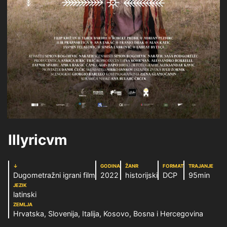
Illyricvm
↓
GODINA
ŽANR
FORMAT
TRAJANJE
Dugometražni igrani film
2022
historijski
DCP
95min
JEZIK
latinski
ZEMLJA
Hrvatska, Slovenija, Italija, Kosovo, Bosna i Hercegovina